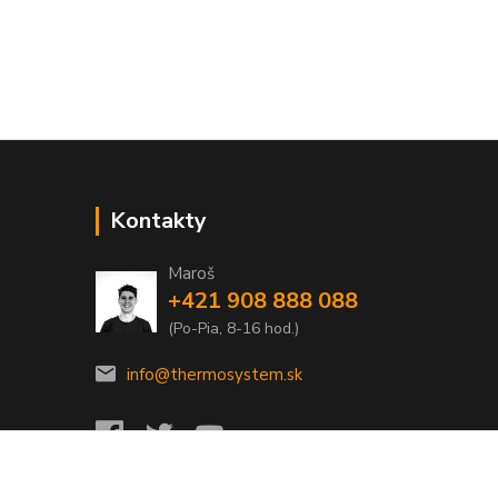
Kontakty
Maroš
+421 908 888 088
(Po-Pia, 8-16 hod.)
info@thermosystem.sk