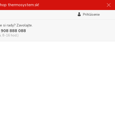
-shop thermosystem.sk!
Prihlásenie
e si rady? Zavolajte.
 908 888 088
a, 8-16 hod.)