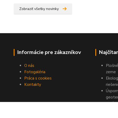
Zobraziť všetky novinky
Informácie pre zákazníkov
Najčíta
O nás
Plošné
Fotogaléria
zeme
Práca s cookies
Ekolog
Kontakty
riešen
Úsporn
geote
Ideáln
voda