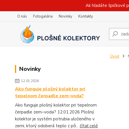
Ak hľadáte špičkové p
O nás
Fotogaléria
Novinky
Kontakty
Úvod
Novinky
12.01.2026
Ako funguje plošný kolektor pri
tepelnom čerpadle zem–voda?
Ako funguje plošný kolektor pri tepelnom
čerpadle zem–voda? 12.01.2026 Plošný
kolektor je systém potrubia uloženého v
zemi, ktorý odoberá teplo z pô...
čítať celé