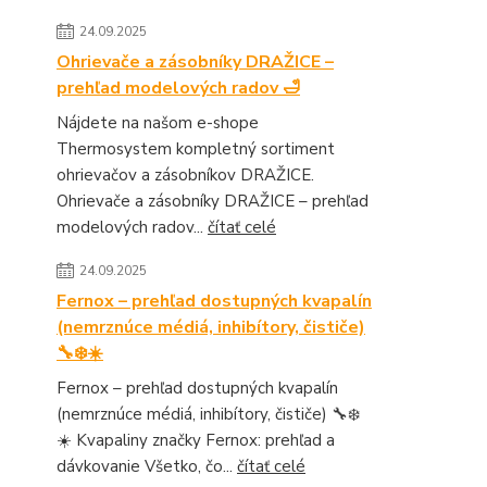
24.09.2025
Ohrievače a zásobníky DRAŽICE –
prehľad modelových radov 🛁
Nájdete na našom e-shope
Thermosystem kompletný sortiment
ohrievačov a zásobníkov DRAŽICE.
Ohrievače a zásobníky DRAŽICE – prehľad
modelových radov...
čítať celé
24.09.2025
Fernox – prehľad dostupných kvapalín
(nemrznúce médiá, inhibítory, čističe)
🔧❄️☀️
Fernox – prehľad dostupných kvapalín
(nemrznúce médiá, inhibítory, čističe) 🔧❄️
☀️ Kvapaliny značky Fernox: prehľad a
dávkovanie Všetko, čo...
čítať celé