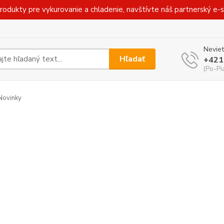
rodukty pre vykurovanie a chladenie, navštívte náš partnerský e
Neviet
Hľadať
+421
(Po-Pi
Novinky