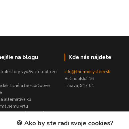
nejšie na blogu
Kde nás nájdete
 kolektory využívajú teplo zo
info@thermosystem.sk
Ružindolská 16
ické, tiché a bezúdržbové
Trnava, 917 01
ie
á alternatíva ku
rmálnemu vrtu
e pre tepelné čerpadlá zem–
🍪 Ako by ste radi svoje cookies?