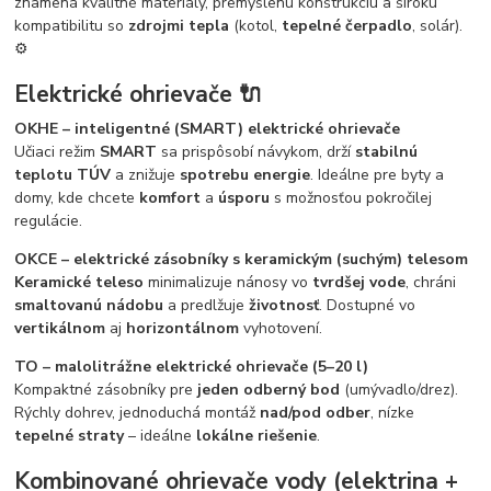
znamená kvalitné materiály, premyslenú konštrukciu a širokú
kompatibilitu so
zdrojmi tepla
(kotol,
tepelné čerpadlo
, solár).
⚙️
Elektrické ohrievače 🔌
OKHE – inteligentné (SMART) elektrické ohrievače
Učiaci režim
SMART
sa prispôsobí návykom, drží
stabilnú
teplotu TÚV
a znižuje
spotrebu energie
. Ideálne pre byty a
domy, kde chcete
komfort
a
úsporu
s možnosťou pokročilej
regulácie.
OKCE – elektrické zásobníky s keramickým (suchým) telesom
Keramické teleso
minimalizuje nánosy vo
tvrdšej vode
, chráni
smaltovanú nádobu
a predlžuje
životnosť
. Dostupné vo
vertikálnom
aj
horizontálnom
vyhotovení.
TO – malolitrážne elektrické ohrievače (5–20 l)
Kompaktné zásobníky pre
jeden odberný bod
(umývadlo/drez).
Rýchly dohrev, jednoduchá montáž
nad/pod odber
, nízke
tepelné straty
– ideálne
lokálne riešenie
.
Kombinované ohrievače vody (elektrina +