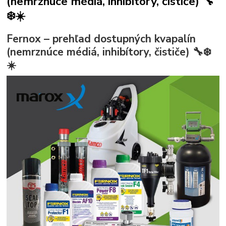
(nemrznúce médiá, inhibítory, čističe) 🔧
❄️☀️
Fernox – prehľad dostupných kvapalín
(nemrznúce médiá, inhibítory, čističe)
🔧❄️
☀️