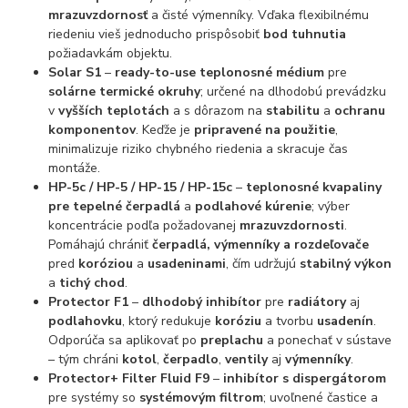
mrazuvzdornosť
a čisté výmenníky. Vďaka flexibilnému
riedeniu vieš jednoducho prispôsobiť
bod tuhnutia
požiadavkám objektu.
Solar S1
–
ready-to-use teplonosné médium
pre
solárne termické okruhy
; určené na dlhodobú prevádzku
v
vyšších teplotách
a s dôrazom na
stabilitu
a
ochranu
komponentov
. Keďže je
pripravené na použitie
,
minimalizuje riziko chybného riedenia a skracuje čas
montáže.
HP-5c / HP-5 / HP-15 / HP-15c
–
teplonosné kvapaliny
pre tepelné čerpadlá
a
podlahové kúrenie
; výber
koncentrácie podľa požadovanej
mrazuvzdornosti
.
Pomáhajú chrániť
čerpadlá, výmenníky a rozdeľovače
pred
koróziou
a
usadeninami
, čím udržujú
stabilný výkon
a
tichý chod
.
Protector F1
–
dlhodobý inhibítor
pre
radiátory
aj
podlahovku
, ktorý redukuje
koróziu
a tvorbu
usadenín
.
Odporúča sa aplikovať po
preplachu
a ponechať v sústave
– tým chráni
kotol
,
čerpadlo
,
ventily
aj
výmenníky
.
Protector+ Filter Fluid F9
–
inhibítor s dispergátorom
pre systémy so
systémovým filtrom
; uvoľnené častice a