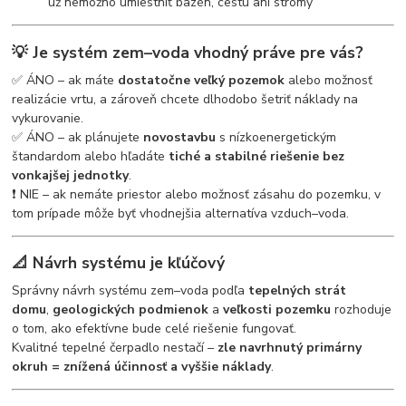
už nemožno umiestniť bazén, cestu ani stromy
💡 Je systém zem–voda vhodný práve pre vás?
✅ ÁNO – ak máte
dostatočne veľký pozemok
alebo možnosť
realizácie vrtu, a zároveň chcete dlhodobo šetriť náklady na
vykurovanie.
✅ ÁNO – ak plánujete
novostavbu
s nízkoenergetickým
štandardom alebo hľadáte
tiché a stabilné riešenie bez
vonkajšej jednotky
.
❗ NIE – ak nemáte priestor alebo možnosť zásahu do pozemku, v
tom prípade môže byť vhodnejšia alternatíva vzduch–voda.
📐 Návrh systému je kľúčový
Správny návrh systému zem–voda podľa
tepelných strát
domu
,
geologických podmienok
a
veľkosti pozemku
rozhoduje
o tom, ako efektívne bude celé riešenie fungovať.
Kvalitné tepelné čerpadlo nestačí –
zle navrhnutý primárny
okruh = znížená účinnosť a vyššie náklady
.