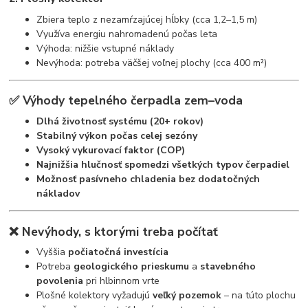
Zbiera teplo z nezamŕzajúcej hĺbky (cca 1,2–1,5 m)
Využíva energiu nahromadenú počas leta
Výhoda: nižšie vstupné náklady
Nevýhoda: potreba väčšej voľnej plochy (cca 400 m²)
✅ Výhody tepelného čerpadla zem–voda
Dlhá životnosť systému (20+ rokov)
Stabilný výkon počas celej sezóny
Vysoký vykurovací faktor (COP)
Najnižšia hlučnosť spomedzi všetkých typov čerpadiel
Možnosť pasívneho chladenia bez dodatočných
nákladov
❌ Nevýhody, s ktorými treba počítať
Vyššia
počiatočná investícia
Potreba
geologického prieskumu
a
stavebného
povolenia
pri hlbinnom vrte
Plošné kolektory vyžadujú
veľký pozemok
– na túto plochu