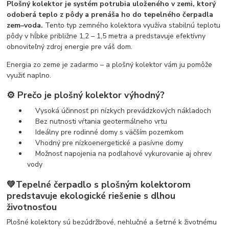
Plošný kolektor je systém potrubia uloženého v zemi, ktorý
odoberá teplo z pôdy a prenáša ho do tepelného čerpadla
zem–voda.
Tento typ zemného kolektora využíva stabilnú teplotu
pôdy v hĺbke približne 1,2 – 1,5 metra a predstavuje efektívny
obnoviteľný zdroj energie pre váš dom.
Energia zo zeme je zadarmo – a plošný kolektor vám ju pomôže
využiť naplno.
⚙️ Prečo je plošný kolektor výhodný?
Vysoká účinnosť pri nízkych prevádzkových nákladoch
Bez nutnosti vŕtania geotermálneho vrtu
Ideálny pre rodinné domy s väčším pozemkom
Vhodný pre nízkoenergetické a pasívne domy
Možnosť napojenia na podlahové vykurovanie aj ohrev
vody
💚Tepelné čerpadlo s plošným kolektorom
predstavuje ekologické riešenie s dlhou
životnosťou
Plošné kolektory sú bezúdržbové, nehlučné a šetrné k životnému