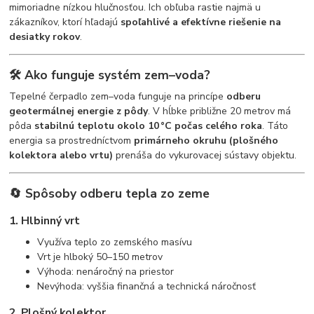
mimoriadne nízkou hlučnosťou. Ich obľuba rastie najmä u
zákazníkov, ktorí hľadajú
spoľahlivé a efektívne riešenie na
desiatky rokov
.
🛠 Ako funguje systém zem–voda?
Tepelné čerpadlo zem–voda funguje na princípe
odberu
geotermálnej energie z pôdy
. V hĺbke približne 20 metrov má
pôda
stabilnú teplotu okolo 10 °C počas celého roka
. Táto
energia sa prostredníctvom
primárneho okruhu (plošného
kolektora alebo vrtu)
prenáša do vykurovacej sústavy objektu.
🔄 Spôsoby odberu tepla zo zeme
1.
Hlbinný vrt
Využíva teplo zo zemského masívu
Vrt je hlboký 50–150 metrov
Výhoda: nenáročný na priestor
Nevýhoda: vyššia finančná a technická náročnosť
2.
Plošný kolektor