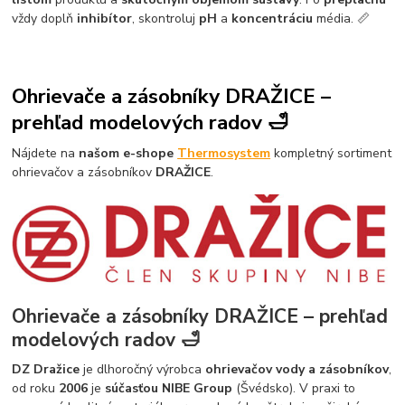
vždy doplň
inhibítor
, skontroluj
pH
a
koncentráciu
média. 📏
Ohrievače a zásobníky DRAŽICE –
prehľad modelových radov 🛁
Nájdete na
našom e-shope
Thermosystem
kompletný sortiment
ohrievačov a zásobníkov
DRAŽICE
.
Ohrievače a zásobníky
DRAŽICE
– prehľad
modelových radov 🛁
DZ Dražice
je dlhoročný výrobca
ohrievačov vody a zásobníkov
,
od roku
2006
je
súčasťou NIBE Group
(Švédsko). V praxi to