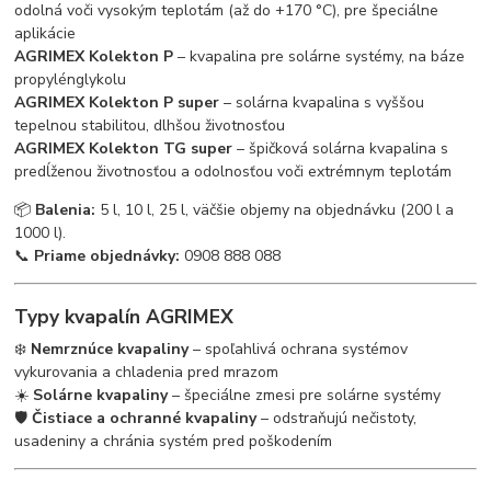
odolná voči vysokým teplotám (až do +170 °C), pre špeciálne
aplikácie
AGRIMEX Kolekton P
– kvapalina pre solárne systémy, na báze
propylénglykolu
AGRIMEX Kolekton P super
– solárna kvapalina s vyššou
tepelnou stabilitou, dlhšou životnosťou
AGRIMEX Kolekton TG super
– špičková solárna kvapalina s
predĺženou životnosťou a odolnosťou voči extrémnym teplotám
📦
Balenia:
5 l, 10 l, 25 l, väčšie objemy na objednávku (200 l a
1000 l).
📞
Priame objednávky:
0908 888 088
Typy kvapalín AGRIMEX
❄️
Nemrznúce kvapaliny
– spoľahlivá ochrana systémov
vykurovania a chladenia pred mrazom
☀️
Solárne kvapaliny
– špeciálne zmesi pre solárne systémy
🛡️
Čistiace a ochranné kvapaliny
– odstraňujú nečistoty,
usadeniny a chránia systém pred poškodením