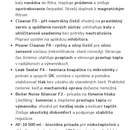
kaly
navádza
do filtra, zlepšuje
prúdenie
a znižuje
opotrebovanie
čerpadiel. Skvelý doplnok k
magnetickým
filtrom.
Cleaner F3
–
pH-neutrálny čistič
vhodný na
pravidelný
servis
aj
spúšťanie nových sústav
; odstraňuje
kaly
a
uhličitanové usadeniny
bez potreby
neutralizácie
.
Pripraví systém na aplikáciu
inhibítora
.
Power Cleaner F8
–
rýchly a silný čistič
pre
silno
zanesné
sústavy (rekonštrukcie, staré rozvody). Skracuje
čas čistenia, uľahčuje
preplach
a obnovuje
prestup tepla
v radiátoroch a výmenníkoch.
Leak Sealer F4
–
tesniaca kvapalina
na
mikroúniky
v
potrubí a spojoch
ÚK
; zostáva v systéme a pomáha
stabilizovať
tlak
bez zásahu do stavebných častí. Praktické
riešenie, keď je
mechanická oprava
dočasne nemožná.
Boiler Noise Silencer F2
– prísada na
tlmenie hluku
(„kettling“,
šumenie
) a zlepšenie
prestupu tepla
vo
výmenníku
; vhodná pri
tvrdšej vode
a kolísaní
teplôt
.
Znižuje
akustický diskomfort
a podporuje
stabilitu
regulácie.
AF-10 500 ml
–
biocídna prísada
pre
nízkoteplotné
a