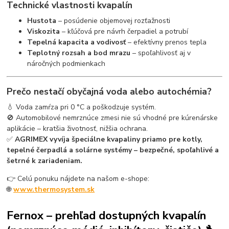
Technické vlastnosti kvapalín
Hustota
– posúdenie objemovej rozťažnosti
Viskozita
– kľúčová pre návrh čerpadiel a potrubí
Tepelná kapacita a vodivosť
– efektívny prenos tepla
Teplotný rozsah a bod mrazu
– spoľahlivosť aj v
náročných podmienkach
Prečo nestačí obyčajná voda alebo autochémia?
💧 Voda zamŕza pri 0 °C a poškodzuje systém.
🚫 Automobilové nemrznúce zmesi nie sú vhodné pre kúrenárske
aplikácie – kratšia životnosť, nižšia ochrana.
✅
AGRIMEX vyvíja špeciálne kvapaliny priamo pre kotly,
tepelné čerpadlá a solárne systémy – bezpečné, spoľahlivé a
šetrné k zariadeniam.
👉 Celú ponuku nájdete na našom e-shope:
🌐
www.thermosystem.sk
Fernox – prehľad dostupných kvapalín