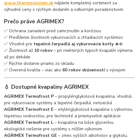
www.thermosystem.sk
nájdete kompletný sortiment za
výhodné ceny s rýchlym dodaním a odborným poradenstvom.
Prečo práve AGRIMEX?
✅ Ochrana zariadení pred zamrznutím a koróziou
✅ Predĺženie životnosti vykurovacích a chladiacich systémov
✅ Vhodné pre
tepelné čerpadlá aj vykurovacie kotly
🔥❄️
✅ Životnosť až
10 rokov
– pri niektorých typoch kvapalín výmena
až po dekáde
✅ Rýchle dodanie priamo zo skladu
✅ Overená kvalita – viac ako
60 rokov skúseností
s vývojom
💧 Dostupné kvapaliny AGRIMEX
AGRIMEX Termofrost P
– propylénglykolová kvapalina, vhodná
pre vykurovacie systémy a tepelné čerpadlá, netoxická
AGRIMEX Termofrost E
– etylénglykolová kvapalina s výbornou
tepelnou vodivosťou, pre technické a priemyselné aplikácie
AGRIMEX Termofrost L
– kvapalina na báze glycerínu,
ekologické riešenie pre systémy s nižším výkonom
AGRIMEX Termofrost GE
– zmes vyšších alkoholov a glykolu,