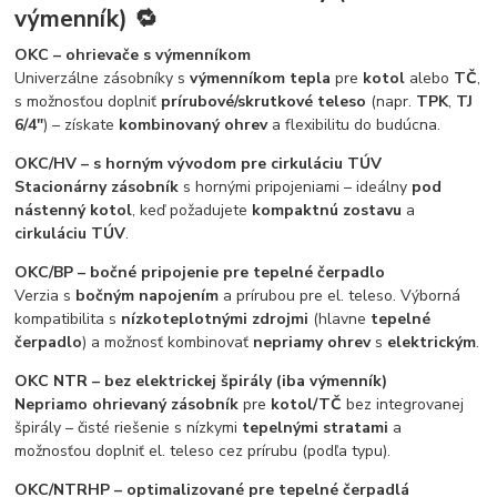
výmenník) 🔁
OKC – ohrievače s výmenníkom
Univerzálne zásobníky s
výmenníkom tepla
pre
kotol
alebo
TČ
,
s možnosťou doplniť
prírubové/skrutkové teleso
(napr.
TPK
,
TJ
6/4"
) – získate
kombinovaný ohrev
a flexibilitu do budúcna.
OKC/HV – s horným vývodom pre cirkuláciu TÚV
Stacionárny zásobník
s hornými pripojeniami – ideálny
pod
nástenný kotol
, keď požadujete
kompaktnú zostavu
a
cirkuláciu TÚV
.
OKC/BP – bočné pripojenie pre tepelné čerpadlo
Verzia s
bočným napojením
a prírubou pre el. teleso. Výborná
kompatibilita s
nízkoteplotnými zdrojmi
(hlavne
tepelné
čerpadlo
) a možnosť kombinovať
nepriamy ohrev
s
elektrickým
.
OKC NTR – bez elektrickej špirály (iba výmenník)
Nepriamo ohrievaný zásobník
pre
kotol/TČ
bez integrovanej
špirály – čisté riešenie s nízkymi
tepelnými stratami
a
možnosťou doplniť el. teleso cez prírubu (podľa typu).
OKC/NTRHP – optimalizované pre tepelné čerpadlá