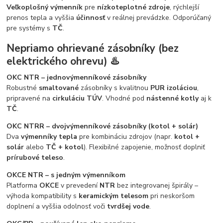
Veľkoplošný výmenník
pre
nízkoteplotné zdroje
, rýchlejší
prenos tepla a vyššia
účinnosť
v reálnej prevádzke. Odporúčaný
pre systémy s
TČ
.
Nepriamo ohrievané zásobníky (bez
elektrického ohrevu) ♨️
OKC NTR – jednovýmenníkové zásobníky
Robustné
smaltované
zásobníky s kvalitnou
PUR izoláciou
,
pripravené na
cirkuláciu TÚV
. Vhodné pod
nástenné kotly
aj k
TČ
.
OKC NTRR – dvojvýmenníkové zásobníky (kotol + solár)
Dva
výmenníky tepla
pre kombináciu zdrojov (napr.
kotol +
solár
alebo
TČ + kotol
). Flexibilné zapojenie, možnosť doplniť
prírubové teleso
.
OKCE NTR – s jedným výmenníkom
Platforma
OKCE
v prevedení
NTR
bez integrovanej špirály –
výhoda kompatibility s
keramickým telesom
pri neskoršom
doplnení a vyššia odolnosť voči
tvrdšej vode
.