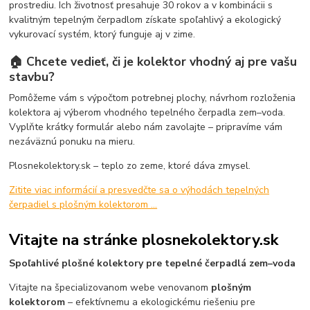
prostrediu. Ich životnosť presahuje 30 rokov a v kombinácii s
kvalitným tepelným čerpadlom získate spoľahlivý a ekologický
vykurovací systém, ktorý funguje aj v zime.
🏠 Chcete vedieť, či je kolektor vhodný aj pre vašu
stavbu?
Pomôžeme vám s výpočtom potrebnej plochy, návrhom rozloženia
kolektora aj výberom vhodného tepelného čerpadla zem–voda.
Vyplňte krátky formulár alebo nám zavolajte – pripravíme vám
nezáväznú ponuku na mieru.
Plosnekolektory.sk – teplo zo zeme, ktoré dáva zmysel.
Zitite viac informácií a presvedčte sa o výhodách tepelných
čerpadiel s plošným kolektorom ...
Vitajte na stránke plosnekolektory.sk
Spoľahlivé plošné kolektory pre tepelné čerpadlá zem–voda
Vitajte na špecializovanom webe venovanom
plošným
kolektorom
– efektívnemu a ekologickému riešeniu pre