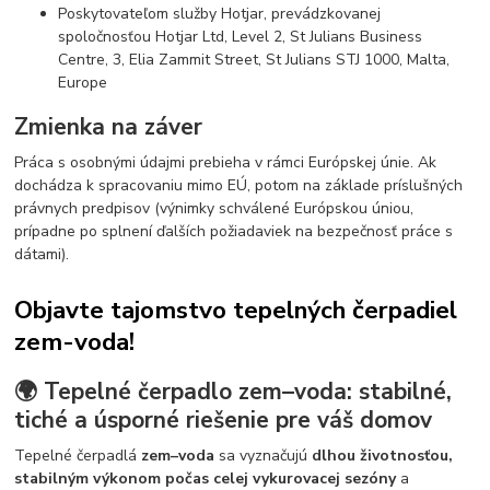
Poskytovateľom služby Hotjar, prevádzkovanej
spoločnosťou Hotjar Ltd, Level 2, St Julians Business
Centre, 3, Elia Zammit Street, St Julians STJ 1000, Malta,
Europe
Zmienka na záver
Práca s osobnými údajmi prebieha v rámci Európskej únie. Ak
dochádza k spracovaniu mimo EÚ, potom na základe príslušných
právnych predpisov (výnimky schválené Európskou úniou,
prípadne po splnení ďalších požiadaviek na bezpečnosť práce s
dátami).
Objavte tajomstvo tepelných čerpadiel
zem-voda!
🌍 Tepelné čerpadlo zem–voda: stabilné,
tiché a úsporné riešenie pre váš domov
Tepelné čerpadlá
zem–voda
sa vyznačujú
dlhou životnosťou,
stabilným výkonom počas celej vykurovacej sezóny
a