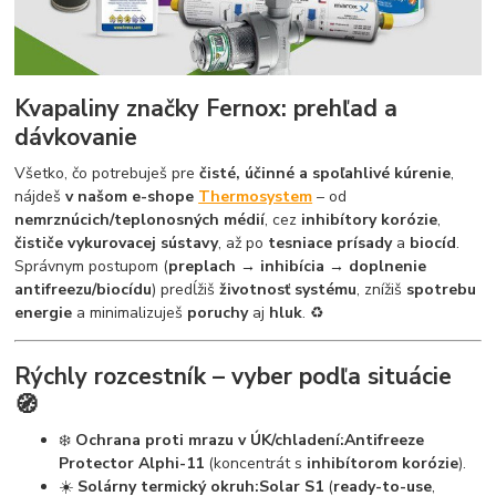
Kvapaliny značky Fernox: prehľad a
dávkovanie
Všetko, čo potrebuješ pre
čisté, účinné a spoľahlivé kúrenie
,
nájdeš
v našom e-shope
Thermosystem
– od
nemrznúcich/teplonosných médií
, cez
inhibítory korózie
,
čističe vykurovacej sústavy
, až po
tesniace prísady
a
biocíd
.
Správnym postupom (
preplach → inhibícia → doplnenie
antifreezu/biocídu
) predĺžiš
životnosť systému
, znížiš
spotrebu
energie
a minimalizuješ
poruchy
aj
hluk
. ♻️
Rýchly rozcestník – vyber podľa situácie
🧭
❄️
Ochrana proti mrazu v ÚK/chladení:
Antifreeze
Protector Alphi-11
(koncentrát s
inhibítorom korózie
).
☀️
Solárny termický okruh:
Solar S1
(
ready-to-use
,