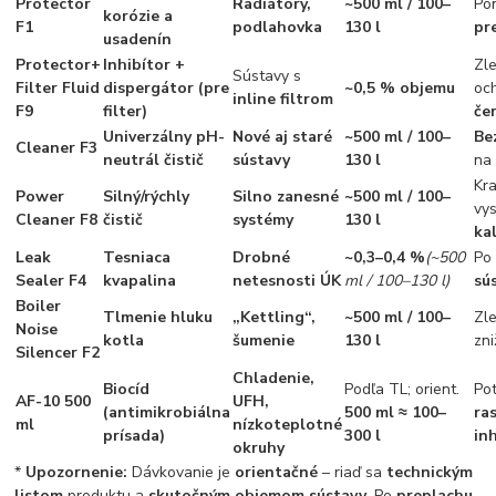
Protector
Radiátory,
~500 ml / 100–
Po
korózie a
F1
podlahovka
130 l
pr
usadenín
Protector+
Inhibítor +
Zl
Sústavy s
Filter Fluid
dispergátor (pre
~0,5 % objemu
oc
inline filtrom
F9
filter)
če
Univerzálny pH-
Nové aj staré
~500 ml / 100–
Be
Cleaner F3
neutrál čistič
sústavy
130 l
n
Kra
Power
Silný/rýchly
Silno zanesné
~500 ml / 100–
vy
Cleaner F8
čistič
systémy
130 l
ka
Leak
Tesniaca
Drobné
~0,3–0,4 %
(~500
Po 
Sealer F4
kvapalina
netesnosti ÚK
ml / 100–130 l)
sú
Boiler
Tlmenie hluku
„Kettling“,
~500 ml / 100–
Zl
Noise
kotla
šumenie
130 l
zn
Silencer F2
Chladenie,
Biocíd
Podľa TL; orient.
Po
AF-10 500
UFH,
(antimikrobiálna
500 ml ≈ 100–
ra
ml
nízkoteplotné
prísada)
300 l
in
okruhy
*
Upozornenie:
Dávkovanie je
orientačné
– riaď sa
technickým
listom
produktu a
skutočným objemom sústavy
. Po
preplachu