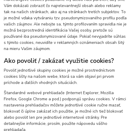
Vám dokázali zobraziť čo najrelevantnejší obsah alebo reklamy
tak na našich stránkach, ako aj na stránkach tretích subjektov. To
je možné vďaka vytváraniu tzv. pseudonymizovaného profilu podľa
vašich záujmov. Ale nebojte sa, týmto profilovaním spravidla nie je
možná bezprostredná identifikácia Vašej osoby, pretože sú
používané iba pseudonymizované údaje. Pokiaľ nevyjadríte súhlas
s týmito cookies, neuvidíte v reklamných oznámeniach obsah šitý
na mieru Vašim záujmom.
Ako povoliť / zakázať využitie cookies?
Povoliť jednotlivé skupiny cookies je možné prostredníctvom
cookies lišty na našom webe, ktorá sa vám objaví pri prvom
príchode a ďalších vhodných situáciách.
Štandardné webové prehliadače (Internet Explorer, Mozilla
Firefox, Google Chrome a pod.) podporujú správu cookies. V rámci
nastavenia prehliadačov môžete jednotlivé cookie ručne mazať,
blokovať či úplne zakázať ich použitie, je možné ich tiež blokovať
alebo povoliť len pre jednotlivé internetové stránky. Pre
detailnejšie informácie, prosím, použite nápovedu vášho
prehliadača.