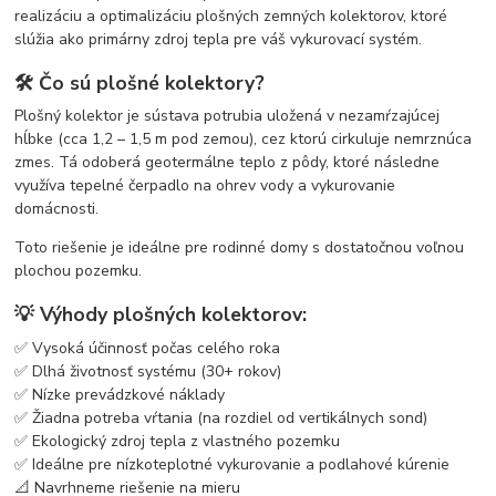
realizáciu a optimalizáciu plošných zemných kolektorov, ktoré
slúžia ako primárny zdroj tepla pre váš vykurovací systém.
🛠️ Čo sú plošné kolektory?
Plošný kolektor je sústava potrubia uložená v nezamŕzajúcej
hĺbke (cca 1,2 – 1,5 m pod zemou), cez ktorú cirkuluje nemrznúca
zmes. Tá odoberá geotermálne teplo z pôdy, ktoré následne
využíva tepelné čerpadlo na ohrev vody a vykurovanie
domácnosti.
Toto riešenie je ideálne pre rodinné domy s dostatočnou voľnou
plochou pozemku.
💡 Výhody plošných kolektorov:
✅ Vysoká účinnosť počas celého roka
✅ Dlhá životnosť systému (30+ rokov)
✅ Nízke prevádzkové náklady
✅ Žiadna potreba vŕtania (na rozdiel od vertikálnych sond)
✅ Ekologický zdroj tepla z vlastného pozemku
✅ Ideálne pre nízkoteplotné vykurovanie a podlahové kúrenie
📐 Navrhneme riešenie na mieru