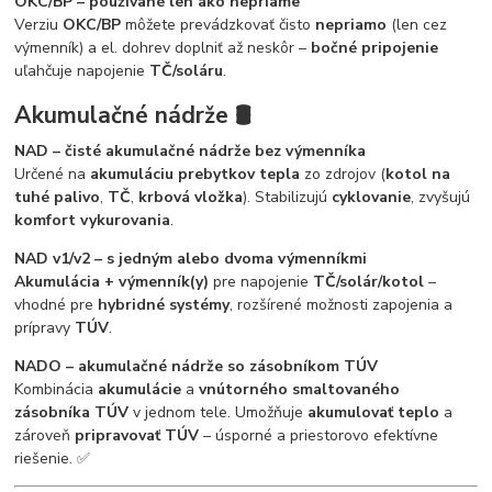
OKC/BP – používané len ako nepriame
Verziu
OKC/BP
môžete prevádzkovať čisto
nepriamo
(len cez
výmenník) a el. dohrev doplniť až neskôr –
bočné pripojenie
uľahčuje napojenie
TČ/soláru
.
Akumulačné nádrže 🛢️
NAD – čisté akumulačné nádrže bez výmenníka
Určené na
akumuláciu prebytkov tepla
zo zdrojov (
kotol na
tuhé palivo
,
TČ
,
krbová vložka
). Stabilizujú
cyklovanie
, zvyšujú
komfort vykurovania
.
NAD v1/v2 – s jedným alebo dvoma výmenníkmi
Akumulácia + výmenník(y)
pre napojenie
TČ/solár/kotol
–
vhodné pre
hybridné systémy
, rozšírené možnosti zapojenia a
prípravy
TÚV
.
NADO – akumulačné nádrže so zásobníkom TÚV
Kombinácia
akumulácie
a
vnútorného smaltovaného
zásobníka TÚV
v jednom tele. Umožňuje
akumulovať teplo
a
zároveň
pripravovať TÚV
– úsporné a priestorovo efektívne
riešenie. ✅