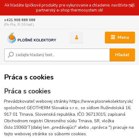
Ak hľadáte špičkové produkty pre vykurovanie a chladenie, navštívte náš
partnerský e-shop thermosystem.sk!
+421 908 888 088
(Po-Pia, 8-16 hod.)
Menu
Hľadať
Práca s cookies
Práca s cookies
Prevádzkovateľ webovej stránky https://www.plosnekolektory.sk/,
spoločnosť GEOTHERM Slovakia s.r.o., so sídlom Ružindolská 16,
917 01 Trnava, Slovenská republika, IČO 36713015, zapísaná
Obchodnom registri Okresného súdu Trnava, SR, vložka
číslo:19360/T(ďalej len „predávajúci" alebo „správca ") pracuje na
tejto webovej stránke so súbormi cookies.