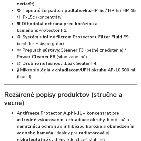
nerieďiť
).
🔁
Tepelné čerpadlo / podlahovka:
HP-5c / HP-5 / HP-15
/ HP-15c
(koncentráty).
🛡️
Dlhodobá ochrana pred koróziou a
kameňom:
Protector F1
.
🧲
Systém s inline filtrom:
Protector+ Filter Fluid F9
(inhibítor + dispergátor).
🧼
Preplach sústavy:
Cleaner F3
(bežné znečistenie) /
Power Cleaner F8
(silno zanesné).
🧯
Drobné netesnosti:
Leak Sealer F4
.
🧪
Mikrobiológia v chladiacom/UFH okruhu:
AF-10 500 ml
(biocíd).
Rozšírené popisy produktov (stručne a
vecne)
Antifreeze Protector Alphi-11
–
koncentrát
pre
ústredné vykurovanie
a
chladiace okruhy
, ktorý spája
nemrznúcu ochranu
s
inhibíciou korózie
a
obmedzením
vodného kameňa
. Ideálny pre
radiátorové
aj
nízkoteplotné
systémy, kde chceš stabilnú