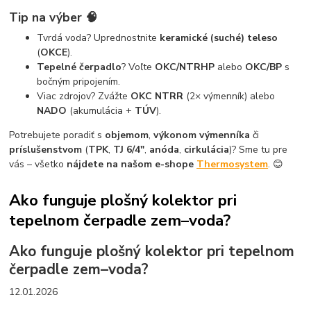
Tip na výber 🧠
Tvrdá voda? Uprednostnite
keramické (suché) teleso
(
OKCE
).
Tepelné čerpadlo
? Voľte
OKC/NTRHP
alebo
OKC/BP
s
bočným pripojením.
Viac zdrojov? Zvážte
OKC NTRR
(2× výmenník) alebo
NADO
(akumulácia +
TÚV
).
Potrebujete poradiť s
objemom
,
výkonom výmenníka
či
príslušenstvom
(
TPK
,
TJ 6/4"
,
anóda
,
cirkulácia
)? Sme tu pre
vás – všetko
nájdete na našom e-shope
Thermosystem
. 😊
Ako funguje plošný kolektor pri
tepelnom čerpadle zem–voda?
Ako funguje plošný kolektor pri tepelnom
čerpadle zem–voda?
12.01.2026