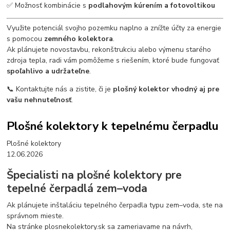
✅ Možnosť kombinácie s
podlahovým kúrením a fotovoltikou
Využite potenciál svojho pozemku naplno a znížte účty za energie
s pomocou
zemného kolektora
.
Ak plánujete novostavbu, rekonštrukciu alebo výmenu starého
zdroja tepla, radi vám pomôžeme s riešením, ktoré bude fungovať
spoľahlivo a udržateľne
.
📞 Kontaktujte nás a zistite, či je
plošný kolektor vhodný aj pre
vašu nehnuteľnosť
.
Plošné kolektory k tepelnému čerpadlu
Plošné kolektory
12.06.2026
Špecialisti na plošné kolektory pre
tepelné čerpadlá zem–voda
Ak plánujete inštaláciu tepelného čerpadla typu zem–voda, ste na
správnom mieste.
Na stránke plosnekolektory.sk sa zameriavame na návrh,