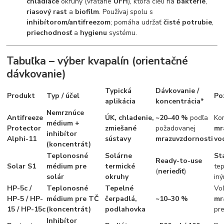
chladiace
okruhy (vrátane
UFH
), ktorá cieli na
baktérie
,
riasový rast
a
biofilm
. Používaj spolu s
inhibítorom/antifreezom
; pomáha udržať
čisté potrubie
,
priechodnosť
a
hygienu
systému.
Tabuľka – výber kvapalín (orientačné
dávkovanie)
Typická
Dávkovanie /
Produkt
Typ / účel
Po
aplikácia
koncentrácia
*
Nemrznúce
Antifreeze
ÚK, chladenie,
~20–40 %
podľa
Ko
médium +
Protector
zmiešané
požadovanej
mr
inhibítor
Alphi-11
sústavy
mrazuvzdornosti
vo
(koncentrát)
Teplonosné
Solárne
St
Ready-to-use
Solar S1
médium pre
termické
te
(
nerieďiť
)
solár
okruhy
iný
HP-5c /
Teplonosné
Tepelné
Vo
HP-5 / HP-
médium pre TČ
čerpadlá,
~10–30 %
mr
15 / HP-15c
(koncentrát)
podlahovka
pr
Inhibítor