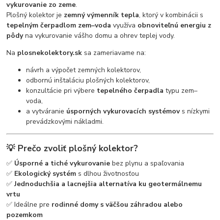
vykurovanie zo zeme
.
Plošný kolektor je
zemný výmenník tepla
, ktorý v kombinácii s
tepelným čerpadlom zem–voda
využíva
obnoviteľnú energiu z
pôdy
na vykurovanie vášho domu a ohrev teplej vody.
Na
plosnekolektory.sk
sa zameriavame na:
návrh a výpočet zemných kolektorov,
odbornú inštaláciu plošných kolektorov,
konzultácie pri výbere
tepelného čerpadla
typu zem–
voda,
a vytváranie
úsporných vykurovacích systémov
s nízkymi
prevádzkovými nákladmi.
💡 Prečo zvoliť plošný kolektor?
✅
Úsporné a tiché vykurovanie
bez plynu a spaľovania
✅
Ekologický systém
s dlhou životnosťou
✅
Jednoduchšia a lacnejšia alternatíva ku geotermálnemu
vrtu
✅ Ideálne pre
rodinné domy s väčšou záhradou alebo
pozemkom